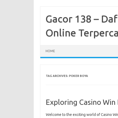
Skip
to
content
Gacor 138 – Daf
Online Terperc
HOME
TAG ARCHIVES:
POKER BOYA
Exploring Casino Win 
Welcome to the exciting world of Casino Wi