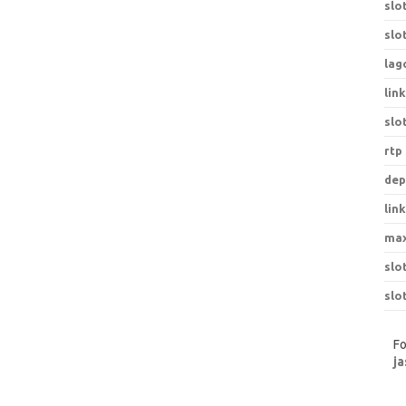
slo
slo
lag
lin
slo
rtp
dep
link
ma
slo
slo
Fo
ja