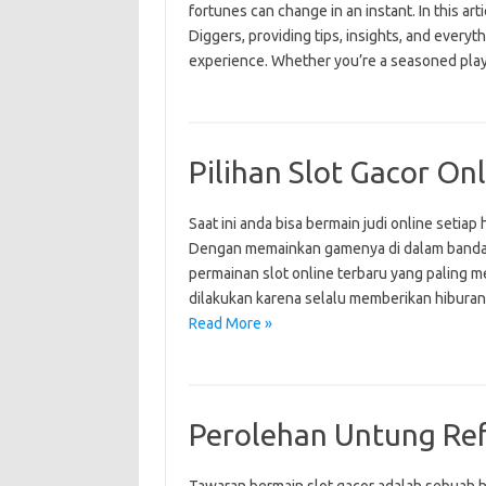
fortunes can change in an instant. In this ar
Diggers, providing tips, insights, and ever
experience. Whether you’re a seasoned pl
Pilihan Slot Gacor On
Saat ini anda bisa bermain judi online setia
Dengan memainkan gamenya di dalam bandar
permainan slot online terbaru yang paling m
dilakukan karena selalu memberikan hiburan 
Read More »
Perolehan Untung Refe