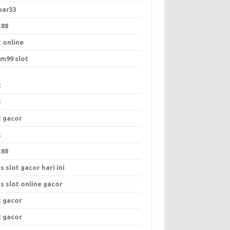
uar33
t88
t online
m99 slot
t
t
t gacor
t
t88
us slot gacor hari ini
us slot online gacor
t gacor
t gacor