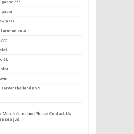
t gacor 777
t gacor
owin777
k taruhan bola
t777
 slot
o 5k
 slot
xwin
t server thailand no 1
t
r More Information Please
Contact Us
sa seo judi