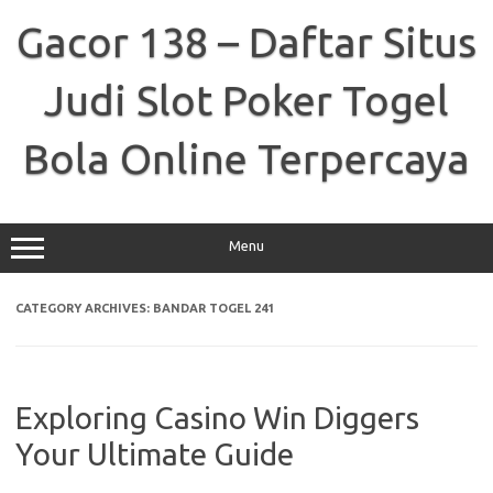
Skip
to
Gacor 138 – Daftar Situs
content
Judi Slot Poker Togel
Bola Online Terpercaya
Menu
CATEGORY ARCHIVES:
BANDAR TOGEL 241
Exploring Casino Win Diggers
Your Ultimate Guide