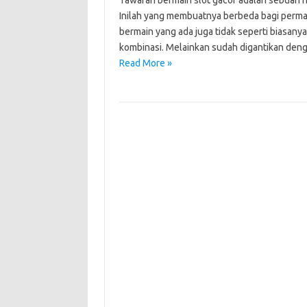
Tawaran bermain slot gacor adalah sebuah h
Inilah yang membuatnya berbeda bagi permai
bermain yang ada juga tidak seperti biasany
kombinasi. Melainkan sudah digantikan den
Read More »