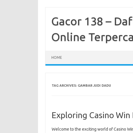
Skip
to
content
Gacor 138 – Daf
Online Terperc
HOME
TAG ARCHIVES:
GAMBAR JUDI DADU
Exploring Casino Win 
Welcome to the exciting world of Casino Wi