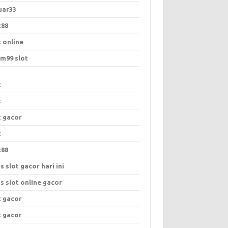
uar33
t88
t online
m99 slot
t
t
t gacor
t
t88
us slot gacor hari ini
us slot online gacor
t gacor
t gacor