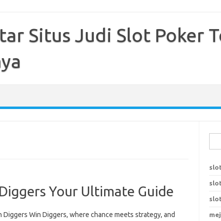
tar Situs Judi Slot Poker 
aya
Sea
for:
slo
slo
Diggers Your Ultimate Guide
slo
n Diggers Win Diggers, where chance meets strategy, and
mej