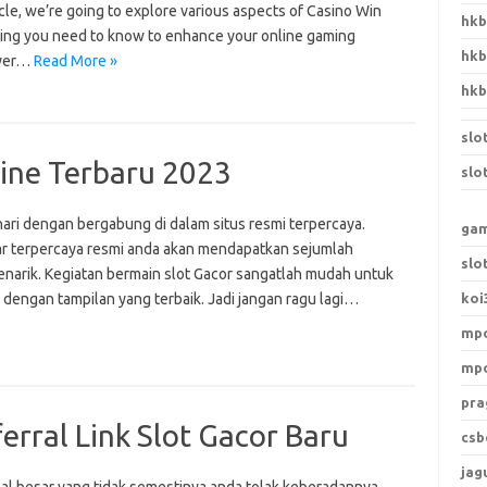
ticle, we’re going to explore various aspects of Casino Win
hk
ything you need to know to enhance your online gaming
hk
ayer…
Read More »
hk
slo
line Terbaru 2023
slo
p hari dengan bergabung di dalam situs resmi terpercaya.
gam
 terpercaya resmi anda akan mendapatkan sejumlah
slo
enarik. Kegiatan bermain slot Gacor sangatlah mudah untuk
dengan tampilan yang terbaik. Jadi jangan ragu lagi…
koi
mp
mp
pra
rral Link Slot Gacor Baru
cs
jag