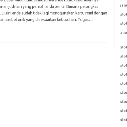
al besar yang tidak semestinya anda tolak keberadannya.
jag
nan judi lain yang pernah anda temui. Dimana perangkat
a. Disini anda sudah tidak lagi menggunakan kartu remi dengan
slo
gan simbol unik yang disesuaikan kebutuhan. Tugas…
slo
aga
slo
slo
slo
slo
slo
sit
sit
slo
slo