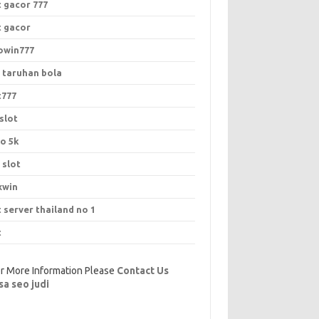
t gacor 777
t gacor
owin777
k taruhan bola
t777
 slot
o 5k
 slot
xwin
t server thailand no 1
t
r More Information Please
Contact Us
sa seo judi