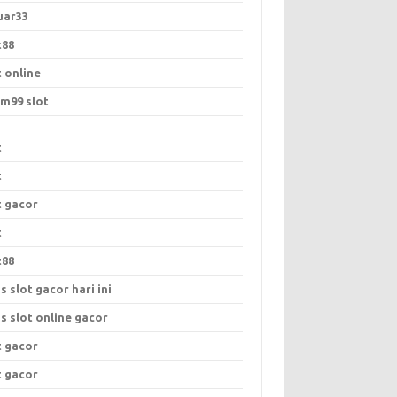
uar33
t88
t online
m99 slot
t
t
t gacor
t
t88
us slot gacor hari ini
us slot online gacor
t gacor
t gacor