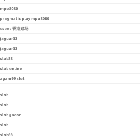
mpo8080
pragmatic play mpo8080
csbet 香港赌场
jaguar33
jaguar33
slot88
slot online
agam99 slot
slot
slot
slot gacor
slot
slot88