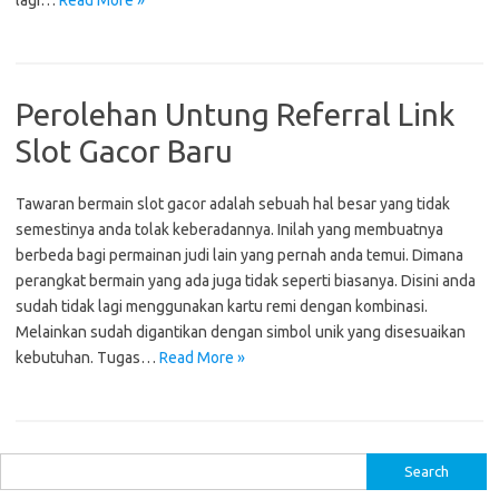
lagi…
Read More »
Perolehan Untung Referral Link
Slot Gacor Baru
Tawaran bermain slot gacor adalah sebuah hal besar yang tidak
semestinya anda tolak keberadannya. Inilah yang membuatnya
berbeda bagi permainan judi lain yang pernah anda temui. Dimana
perangkat bermain yang ada juga tidak seperti biasanya. Disini anda
sudah tidak lagi menggunakan kartu remi dengan kombinasi.
Melainkan sudah digantikan dengan simbol unik yang disesuaikan
kebutuhan. Tugas…
Read More »
S
e