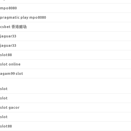
mpo8080
pragmatic play mpo8080
csbet 香港赌场
jaguar33
jaguar33
slot88
slot online
agam99 slot
slot
slot
slot gacor
slot
slot88