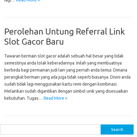
lagi…
Read More »
Perolehan Untung Referral Link
Slot Gacor Baru
Tawaran bermain slot gacor adalah sebuah hal besar yang tidak
semestinya anda tolak keberadannya. Inilah yang membuatnya
berbeda bagi permainan judi lain yang pernah anda temui. Dimana
perangkat bermain yang ada juga tidak seperti biasanya. Disini anda
sudah tidak lagi menggunakan kartu remi dengan kombinasi.
Melainkan sudah digantikan dengan simbol unik yang disesuaikan
kebutuhan. Tugas…
Read More »
S
e