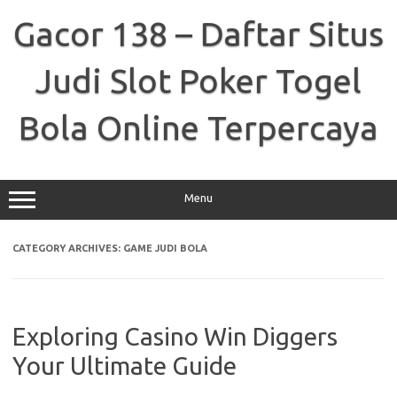
Skip
to
Gacor 138 – Daftar Situs
content
Judi Slot Poker Togel
Bola Online Terpercaya
Menu
CATEGORY ARCHIVES:
GAME JUDI BOLA
Exploring Casino Win Diggers
Your Ultimate Guide