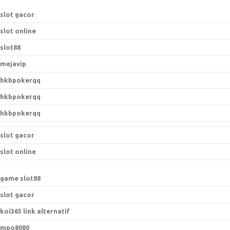
a
slot gacor
r
slot online
c
h
slot88
f
mejavip
o
hkbpokerqq
r
:
hkbpokerqq
hkbpokerqq
slot gacor
slot online
game slot88
slot gacor
koi365 link alternatif
mpo8080