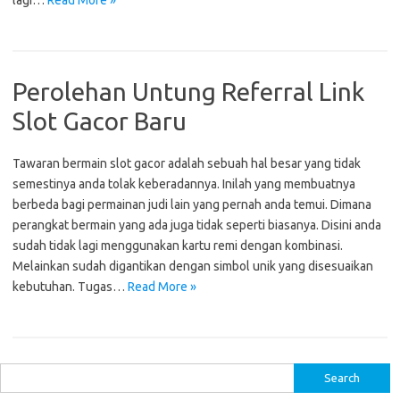
lagi…
Read More »
Perolehan Untung Referral Link
Slot Gacor Baru
Tawaran bermain slot gacor adalah sebuah hal besar yang tidak
semestinya anda tolak keberadannya. Inilah yang membuatnya
berbeda bagi permainan judi lain yang pernah anda temui. Dimana
perangkat bermain yang ada juga tidak seperti biasanya. Disini anda
sudah tidak lagi menggunakan kartu remi dengan kombinasi.
Melainkan sudah digantikan dengan simbol unik yang disesuaikan
kebutuhan. Tugas…
Read More »
S
e