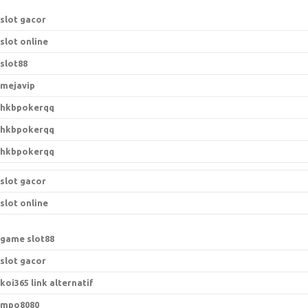
a
slot gacor
r
slot online
c
h
slot88
f
mejavip
o
hkbpokerqq
r
:
hkbpokerqq
hkbpokerqq
slot gacor
slot online
game slot88
slot gacor
koi365 link alternatif
mpo8080