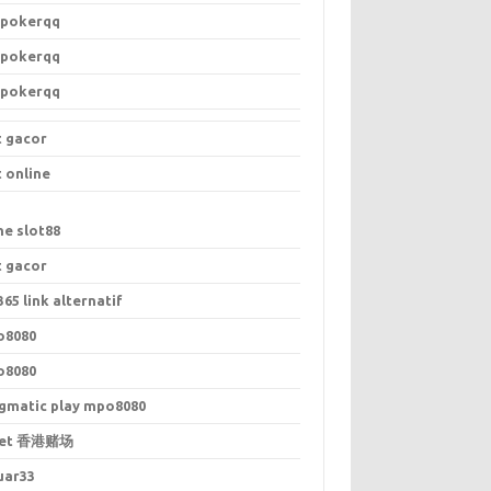
bpokerqq
bpokerqq
bpokerqq
t gacor
t online
e slot88
t gacor
365 link alternatif
o8080
o8080
gmatic play mpo8080
bet 香港赌场
uar33