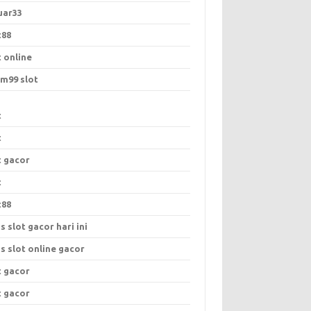
uar33
t88
t online
m99 slot
t
t
t gacor
t
t88
us slot gacor hari ini
us slot online gacor
t gacor
t gacor