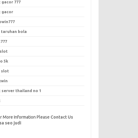
t gacor 777
t gacor
owin777
k taruhan bola
t777
 slot
o 5k
 slot
xwin
t server thailand no 1
t
r More Information Please
Contact Us
sa seo judi