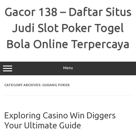
Skip
to
Gacor 138 – Daftar Situs
content
Judi Slot Poker Togel
Bola Online Terpercaya
Menu
CATEGORY ARCHIVES:
GUDANG POKER
Exploring Casino Win Diggers
Your Ultimate Guide