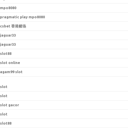
mpo8080
pragmatic play mpo8080
csbet 香港赌场
jaguar33
jaguar33
slot88
slot online
agam99 slot
slot
slot
slot gacor
slot
slot88