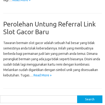
lagi…
Read More »
Perolehan Untung Referral Link
Slot Gacor Baru
Tawaran bermain slot gacor adalah sebuah hal besar yang tidak
semestinya anda tolak keberadannya. Inilah yang membuatnya
berbeda bagi permainan judi lain yang pernah anda temui. Dimana
perangkat bermain yang ada juga tidak seperti biasanya. Disini anda
sudah tidak lagi menggunakan kartu remi dengan kombinasi.
Melainkan sudah digantikan dengan simbol unik yang disesuaikan
kebutuhan. Tugas…
Read More »
S
e