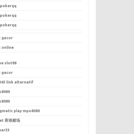
bpokerqq
bpokerqq
bpokerqq
t gacor
t online
e slot88
t gacor
365 link alternatif
o8080
o8080
gmatic play mpo8080
bet 香港赌场
uar33