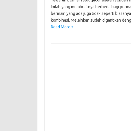
Tawaran bermain slot gacor adalah sebuah h
Inilah yang membuatnya berbeda bagi permai
bermain yang ada juga tidak seperti biasany
kombinasi. Melainkan sudah digantikan den
Read More »