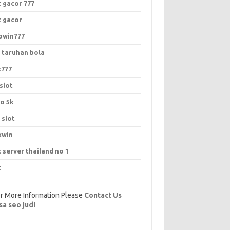
t gacor 777
t gacor
owin777
k taruhan bola
t777
 slot
o 5k
 slot
xwin
t server thailand no 1
t
r More Information Please
Contact Us
sa seo judi