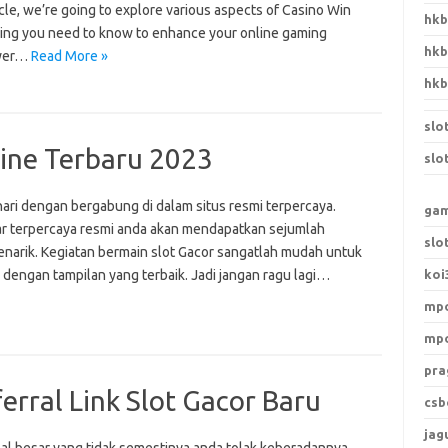
ticle, we’re going to explore various aspects of Casino Win
hk
ything you need to know to enhance your online gaming
hk
ayer…
Read More »
hk
slo
line Terbaru 2023
slo
p hari dengan bergabung di dalam situs resmi terpercaya.
gam
 terpercaya resmi anda akan mendapatkan sejumlah
slo
enarik. Kegiatan bermain slot Gacor sangatlah mudah untuk
dengan tampilan yang terbaik. Jadi jangan ragu lagi…
koi
mp
mp
pra
rral Link Slot Gacor Baru
cs
jag