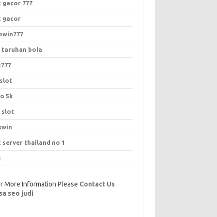
t gacor 777
t gacor
owin777
k taruhan bola
t777
 slot
o 5k
 slot
xwin
t server thailand no 1
t
r More Information Please
Contact Us
sa seo judi