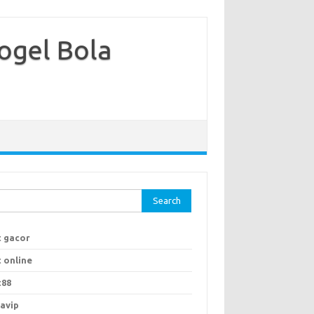
Togel Bola
rch
t gacor
t online
t88
avip