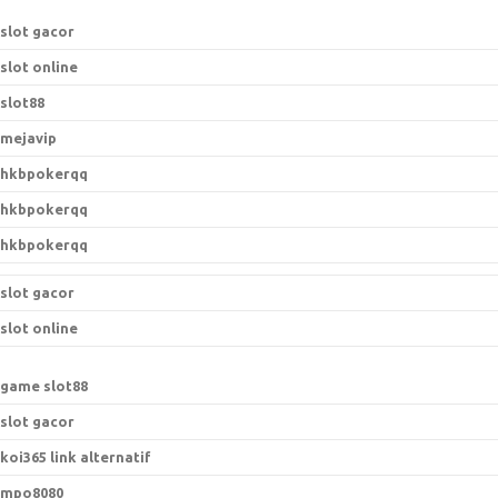
a
slot gacor
r
slot online
c
h
slot88
f
mejavip
o
hkbpokerqq
r
:
hkbpokerqq
hkbpokerqq
slot gacor
slot online
game slot88
slot gacor
koi365 link alternatif
mpo8080