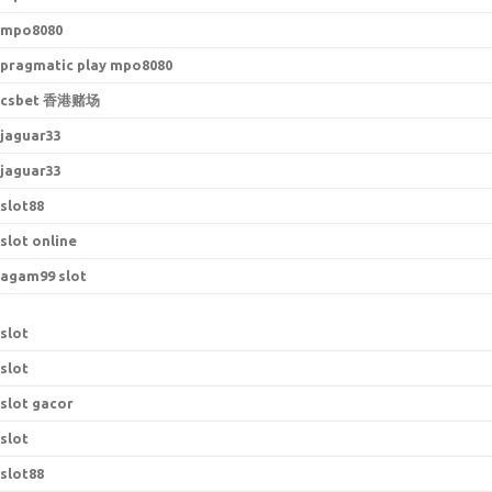
mpo8080
pragmatic play mpo8080
csbet 香港赌场
jaguar33
jaguar33
slot88
slot online
agam99 slot
slot
slot
slot gacor
slot
slot88