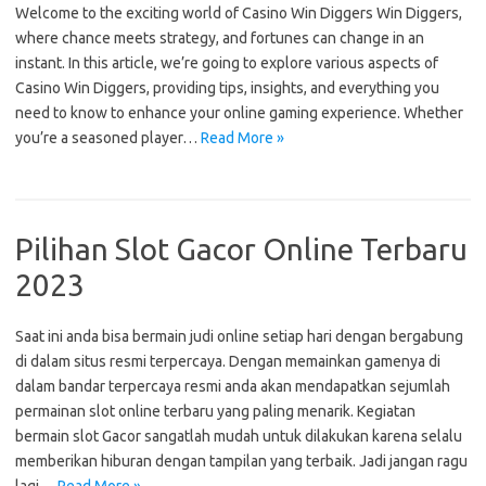
Welcome to the exciting world of Casino Win Diggers Win Diggers,
where chance meets strategy, and fortunes can change in an
instant. In this article, we’re going to explore various aspects of
Casino Win Diggers, providing tips, insights, and everything you
need to know to enhance your online gaming experience. Whether
you’re a seasoned player…
Read More »
Pilihan Slot Gacor Online Terbaru
2023
Saat ini anda bisa bermain judi online setiap hari dengan bergabung
di dalam situs resmi terpercaya. Dengan memainkan gamenya di
dalam bandar terpercaya resmi anda akan mendapatkan sejumlah
permainan slot online terbaru yang paling menarik. Kegiatan
bermain slot Gacor sangatlah mudah untuk dilakukan karena selalu
memberikan hiburan dengan tampilan yang terbaik. Jadi jangan ragu