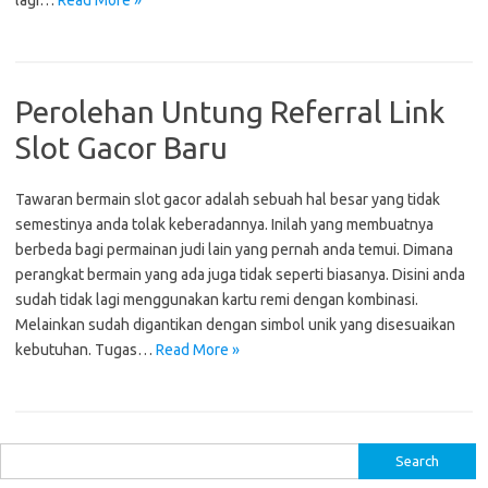
lagi…
Read More »
Perolehan Untung Referral Link
Slot Gacor Baru
Tawaran bermain slot gacor adalah sebuah hal besar yang tidak
semestinya anda tolak keberadannya. Inilah yang membuatnya
berbeda bagi permainan judi lain yang pernah anda temui. Dimana
perangkat bermain yang ada juga tidak seperti biasanya. Disini anda
sudah tidak lagi menggunakan kartu remi dengan kombinasi.
Melainkan sudah digantikan dengan simbol unik yang disesuaikan
kebutuhan. Tugas…
Read More »
S
e