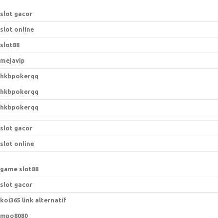
a
slot gacor
r
slot online
c
h
slot88
f
mejavip
o
hkbpokerqq
r
:
hkbpokerqq
hkbpokerqq
slot gacor
slot online
game slot88
slot gacor
koi365 link alternatif
mpo8080