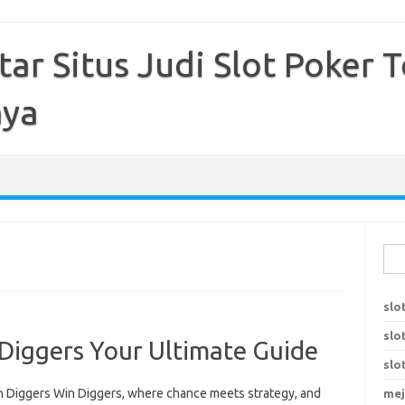
tar Situs Judi Slot Poker 
aya
Sea
for:
slo
slo
Diggers Your Ultimate Guide
slo
n Diggers Win Diggers, where chance meets strategy, and
mej