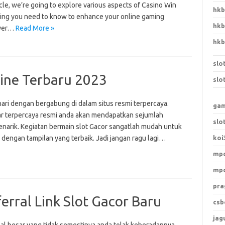
ticle, we’re going to explore various aspects of Casino Win
hk
ything you need to know to enhance your online gaming
hk
ayer…
Read More »
hk
slo
line Terbaru 2023
slo
p hari dengan bergabung di dalam situs resmi terpercaya.
gam
 terpercaya resmi anda akan mendapatkan sejumlah
slo
enarik. Kegiatan bermain slot Gacor sangatlah mudah untuk
dengan tampilan yang terbaik. Jadi jangan ragu lagi…
koi
mp
mp
pra
rral Link Slot Gacor Baru
cs
jag