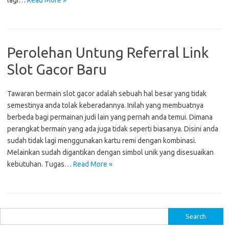
lagi…
Read More »
Perolehan Untung Referral Link
Slot Gacor Baru
Tawaran bermain slot gacor adalah sebuah hal besar yang tidak
semestinya anda tolak keberadannya. Inilah yang membuatnya
berbeda bagi permainan judi lain yang pernah anda temui. Dimana
perangkat bermain yang ada juga tidak seperti biasanya. Disini anda
sudah tidak lagi menggunakan kartu remi dengan kombinasi.
Melainkan sudah digantikan dengan simbol unik yang disesuaikan
kebutuhan. Tugas…
Read More »
S
e