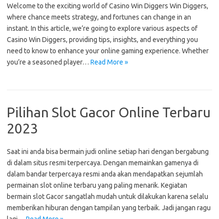
Welcome to the exciting world of Casino Win Diggers Win Diggers,
where chance meets strategy, and fortunes can change in an
instant. In this article, we’re going to explore various aspects of
Casino Win Diggers, providing tips, insights, and everything you
need to know to enhance your online gaming experience. Whether
you’re a seasoned player…
Read More »
Pilihan Slot Gacor Online Terbaru
2023
Saat ini anda bisa bermain judi online setiap hari dengan bergabung
di dalam situs resmi terpercaya. Dengan memainkan gamenya di
dalam bandar terpercaya resmi anda akan mendapatkan sejumlah
permainan slot online terbaru yang paling menarik. Kegiatan
bermain slot Gacor sangatlah mudah untuk dilakukan karena selalu
memberikan hiburan dengan tampilan yang terbaik. Jadi jangan ragu