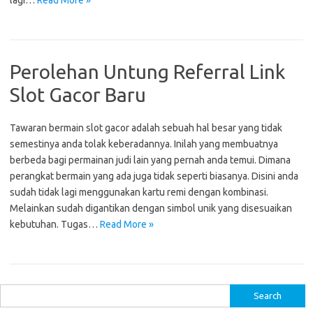
lagi…
Read More »
Perolehan Untung Referral Link
Slot Gacor Baru
Tawaran bermain slot gacor adalah sebuah hal besar yang tidak
semestinya anda tolak keberadannya. Inilah yang membuatnya
berbeda bagi permainan judi lain yang pernah anda temui. Dimana
perangkat bermain yang ada juga tidak seperti biasanya. Disini anda
sudah tidak lagi menggunakan kartu remi dengan kombinasi.
Melainkan sudah digantikan dengan simbol unik yang disesuaikan
kebutuhan. Tugas…
Read More »
S
e