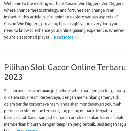
Welcome to the exciting world of Casino Win Diggers Win Diggers,
where chance meets strategy, and fortunes can change in an
instant. In this article, we’re going to explore various aspects of
Casino Win Diggers, providing tips, insights, and everything you
need to know to enhance your online gaming experience. Whether
you’re a seasoned player…
Read More »
Pilihan Slot Gacor Online Terbaru
2023
Saat ini anda bisa bermain judi online setiap hari dengan bergabung
di dalam situs resmi terpercaya. Dengan memainkan gamenya di
dalam bandar terpercaya resmi anda akan mendapatkan sejumlah
permainan slot online terbaru yang paling menarik. Kegiatan
bermain slot Gacor sangatlah mudah untuk dilakukan karena selalu
memberikan hiburan dengan tampilan yang terbaik. Jadi jangan ragu