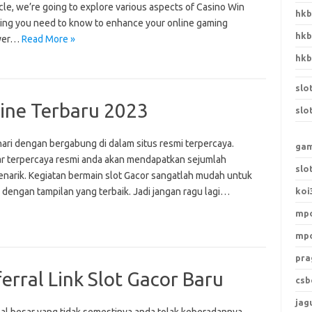
ticle, we’re going to explore various aspects of Casino Win
hk
ything you need to know to enhance your online gaming
hk
ayer…
Read More »
hk
slo
line Terbaru 2023
slo
p hari dengan bergabung di dalam situs resmi terpercaya.
gam
 terpercaya resmi anda akan mendapatkan sejumlah
slo
enarik. Kegiatan bermain slot Gacor sangatlah mudah untuk
dengan tampilan yang terbaik. Jadi jangan ragu lagi…
koi
mp
mp
pra
rral Link Slot Gacor Baru
cs
jag