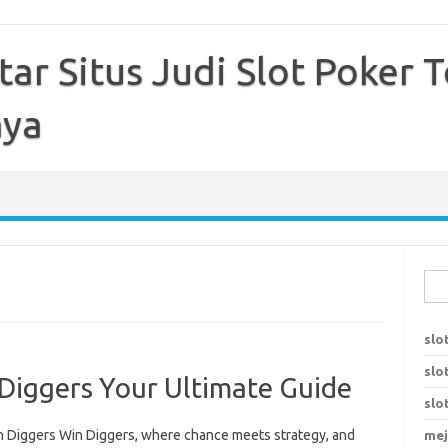
tar Situs Judi Slot Poker 
aya
Sea
for:
slo
slo
Diggers Your Ultimate Guide
slo
n Diggers Win Diggers, where chance meets strategy, and
mej