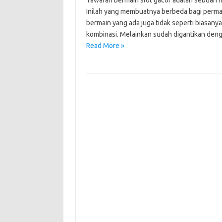
Tawaran bermain slot gacor adalah sebuah h
Inilah yang membuatnya berbeda bagi permai
bermain yang ada juga tidak seperti biasany
kombinasi. Melainkan sudah digantikan den
Read More »