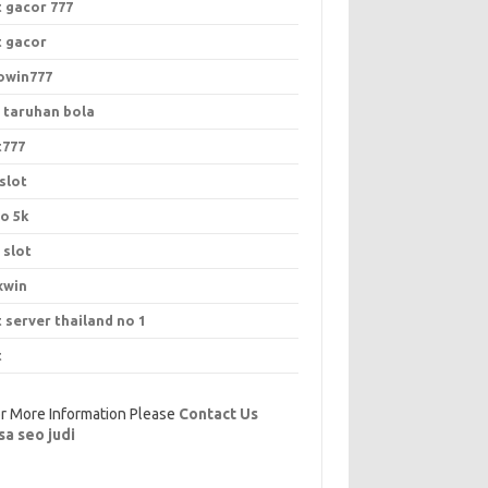
t gacor 777
t gacor
owin777
k taruhan bola
t777
 slot
o 5k
 slot
xwin
t server thailand no 1
t
r More Information Please
Contact Us
sa seo judi