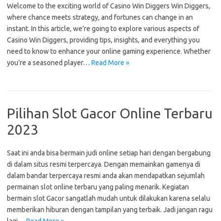
Welcome to the exciting world of Casino Win Diggers Win Diggers,
where chance meets strategy, and fortunes can change in an
instant. In this article, we’re going to explore various aspects of
Casino Win Diggers, providing tips, insights, and everything you
need to know to enhance your online gaming experience. Whether
you’re a seasoned player…
Read More »
Pilihan Slot Gacor Online Terbaru
2023
Saat ini anda bisa bermain judi online setiap hari dengan bergabung
di dalam situs resmi terpercaya. Dengan memainkan gamenya di
dalam bandar terpercaya resmi anda akan mendapatkan sejumlah
permainan slot online terbaru yang paling menarik. Kegiatan
bermain slot Gacor sangatlah mudah untuk dilakukan karena selalu
memberikan hiburan dengan tampilan yang terbaik. Jadi jangan ragu