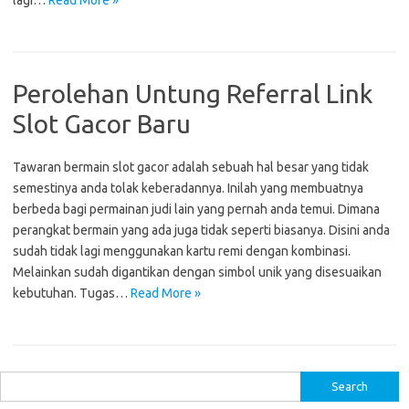
lagi…
Read More »
Perolehan Untung Referral Link
Slot Gacor Baru
Tawaran bermain slot gacor adalah sebuah hal besar yang tidak
semestinya anda tolak keberadannya. Inilah yang membuatnya
berbeda bagi permainan judi lain yang pernah anda temui. Dimana
perangkat bermain yang ada juga tidak seperti biasanya. Disini anda
sudah tidak lagi menggunakan kartu remi dengan kombinasi.
Melainkan sudah digantikan dengan simbol unik yang disesuaikan
kebutuhan. Tugas…
Read More »
S
e