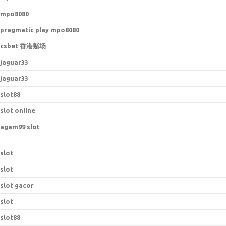
mpo8080
pragmatic play mpo8080
csbet 香港赌场
jaguar33
jaguar33
slot88
slot online
agam99 slot
slot
slot
slot gacor
slot
slot88