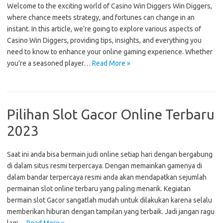
Welcome to the exciting world of Casino Win Diggers Win Diggers,
where chance meets strategy, and fortunes can change in an
instant. In this article, we’re going to explore various aspects of
Casino Win Diggers, providing tips, insights, and everything you
need to know to enhance your online gaming experience. Whether
you’re a seasoned player…
Read More »
Pilihan Slot Gacor Online Terbaru
2023
Saat ini anda bisa bermain judi online setiap hari dengan bergabung
di dalam situs resmi terpercaya. Dengan memainkan gamenya di
dalam bandar terpercaya resmi anda akan mendapatkan sejumlah
permainan slot online terbaru yang paling menarik. Kegiatan
bermain slot Gacor sangatlah mudah untuk dilakukan karena selalu
memberikan hiburan dengan tampilan yang terbaik. Jadi jangan ragu