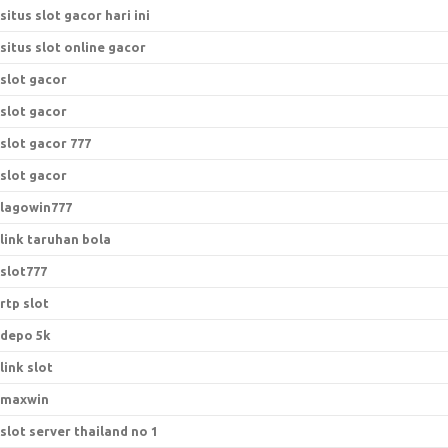
situs slot gacor hari ini
situs slot online gacor
slot gacor
slot gacor
slot gacor 777
slot gacor
lagowin777
link taruhan bola
slot777
rtp slot
depo 5k
link slot
maxwin
slot server thailand no 1