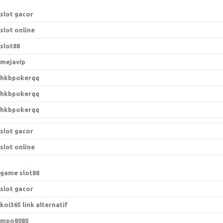
a
slot gacor
r
slot online
c
h
slot88
f
mejavip
o
hkbpokerqq
r
:
hkbpokerqq
hkbpokerqq
slot gacor
slot online
game slot88
slot gacor
koi365 link alternatif
mpo8080