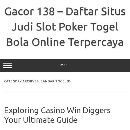
Skip
to
Gacor 138 – Daftar Situs
content
Judi Slot Poker Togel
Bola Online Terpercaya
Menu
CATEGORY ARCHIVES:
BANDAR TOGEL 95
Exploring Casino Win Diggers
Your Ultimate Guide