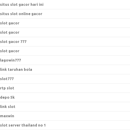
situs slot gacor hari ini
situs slot online gacor
slot gacor
slot gacor
slot gacor 777
slot gacor
lagowin777
link taruhan bola
slot777
rtp slot
depo 5k
link slot
maxwin
slot server thailand no 1