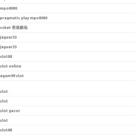
mpo8080
pragmatic play mpo8080
csbet 香港赌场
jaguar33
jaguar33
slot88
slot online
agam99 slot
slot
slot
slot gacor
slot
slot88