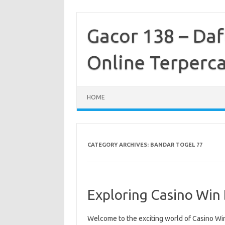
Skip
to
content
Gacor 138 – Daf
Online Terperc
HOME
CATEGORY ARCHIVES:
BANDAR TOGEL 77
Exploring Casino Win 
Welcome to the exciting world of Casino Wi