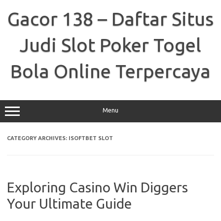
Skip
to
Gacor 138 – Daftar Situs
content
Judi Slot Poker Togel
Bola Online Terpercaya
Menu
CATEGORY ARCHIVES:
ISOFTBET SLOT
Exploring Casino Win Diggers
Your Ultimate Guide