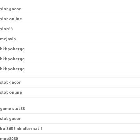
a
slot gacor
r
slot online
c
h
slot88
f
mejavip
o
hkbpokerqq
r
:
hkbpokerqq
hkbpokerqq
slot gacor
slot online
game slot88
slot gacor
koi365 link alternatif
mpo8080