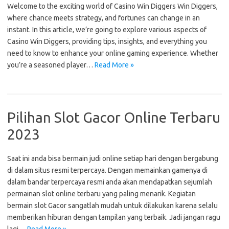
Welcome to the exciting world of Casino Win Diggers Win Diggers,
where chance meets strategy, and fortunes can change in an
instant. In this article, we’re going to explore various aspects of
Casino Win Diggers, providing tips, insights, and everything you
need to know to enhance your online gaming experience. Whether
you’re a seasoned player…
Read More »
Pilihan Slot Gacor Online Terbaru
2023
Saat ini anda bisa bermain judi online setiap hari dengan bergabung
di dalam situs resmi terpercaya. Dengan memainkan gamenya di
dalam bandar terpercaya resmi anda akan mendapatkan sejumlah
permainan slot online terbaru yang paling menarik. Kegiatan
bermain slot Gacor sangatlah mudah untuk dilakukan karena selalu
memberikan hiburan dengan tampilan yang terbaik. Jadi jangan ragu