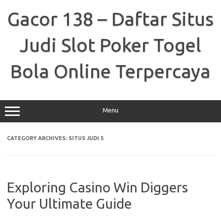
Skip
to
Gacor 138 – Daftar Situs
content
Judi Slot Poker Togel
Bola Online Terpercaya
Menu
CATEGORY ARCHIVES:
SITUS JUDI 5
Exploring Casino Win Diggers
Your Ultimate Guide