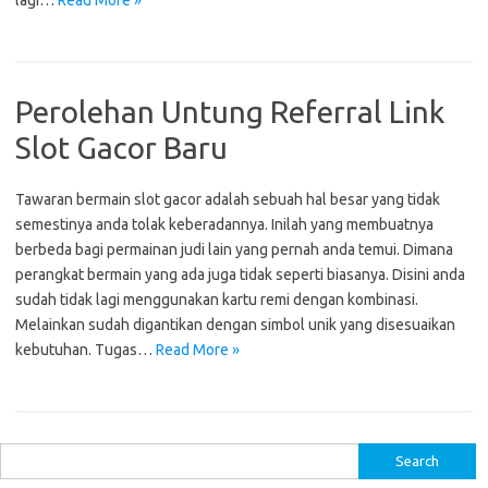
lagi…
Read More »
Perolehan Untung Referral Link
Slot Gacor Baru
Tawaran bermain slot gacor adalah sebuah hal besar yang tidak
semestinya anda tolak keberadannya. Inilah yang membuatnya
berbeda bagi permainan judi lain yang pernah anda temui. Dimana
perangkat bermain yang ada juga tidak seperti biasanya. Disini anda
sudah tidak lagi menggunakan kartu remi dengan kombinasi.
Melainkan sudah digantikan dengan simbol unik yang disesuaikan
kebutuhan. Tugas…
Read More »
S
e