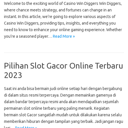
Welcome to the exciting world of Casino Win Diggers Win Diggers,
where chance meets strategy, and fortunes can change in an
instant. In this article, we’re going to explore various aspects of
Casino Win Diggers, providing tips, insights, and everything you
need to know to enhance your online gaming experience. Whether
you’re a seasoned player…
Read More »
Pilihan Slot Gacor Online Terbaru
2023
Saat ini anda bisa bermain judi online setiap hari dengan bergabung
di dalam situs resmi terpercaya. Dengan memainkan gamenya di
dalam bandar terpercaya resmi anda akan mendapatkan sejumlah
permainan slot online terbaru yang paling menarik. Kegiatan
bermain slot Gacor sangatlah mudah untuk dilakukan karena selalu
memberikan hiburan dengan tampilan yang terbaik. Jadi jangan ragu