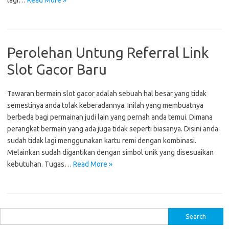
lagi…
Read More »
Perolehan Untung Referral Link
Slot Gacor Baru
Tawaran bermain slot gacor adalah sebuah hal besar yang tidak
semestinya anda tolak keberadannya. Inilah yang membuatnya
berbeda bagi permainan judi lain yang pernah anda temui. Dimana
perangkat bermain yang ada juga tidak seperti biasanya. Disini anda
sudah tidak lagi menggunakan kartu remi dengan kombinasi.
Melainkan sudah digantikan dengan simbol unik yang disesuaikan
kebutuhan. Tugas…
Read More »
S
e