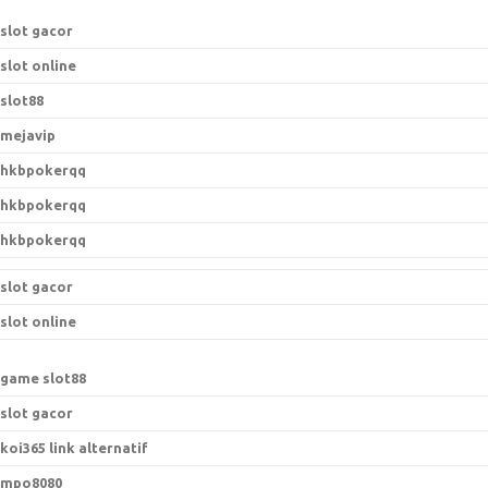
a
slot gacor
r
slot online
c
h
slot88
f
mejavip
o
hkbpokerqq
r
:
hkbpokerqq
hkbpokerqq
slot gacor
slot online
game slot88
slot gacor
koi365 link alternatif
mpo8080