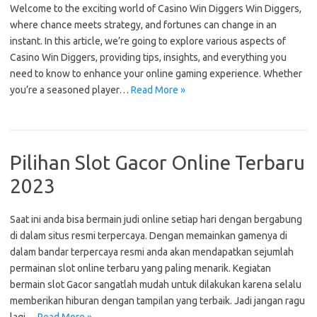
Welcome to the exciting world of Casino Win Diggers Win Diggers,
where chance meets strategy, and fortunes can change in an
instant. In this article, we’re going to explore various aspects of
Casino Win Diggers, providing tips, insights, and everything you
need to know to enhance your online gaming experience. Whether
you’re a seasoned player…
Read More »
Pilihan Slot Gacor Online Terbaru
2023
Saat ini anda bisa bermain judi online setiap hari dengan bergabung
di dalam situs resmi terpercaya. Dengan memainkan gamenya di
dalam bandar terpercaya resmi anda akan mendapatkan sejumlah
permainan slot online terbaru yang paling menarik. Kegiatan
bermain slot Gacor sangatlah mudah untuk dilakukan karena selalu
memberikan hiburan dengan tampilan yang terbaik. Jadi jangan ragu