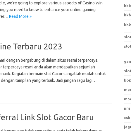
ticle, we’re going to explore various aspects of Casino Win
hk
ything you need to know to enhance your online gaming
hk
ayer…
Read More »
hk
slo
line Terbaru 2023
slo
p hari dengan bergabung di dalam situs resmi terpercaya.
gam
 terpercaya resmi anda akan mendapatkan sejumlah
slo
enarik. Kegiatan bermain slot Gacor sangatlah mudah untuk
dengan tampilan yang terbaik. Jadi jangan ragu lagi…
koi
mp
mp
pra
rral Link Slot Gacor Baru
cs
jag