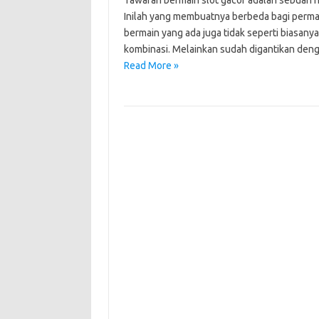
Tawaran bermain slot gacor adalah sebuah h
Inilah yang membuatnya berbeda bagi permai
bermain yang ada juga tidak seperti biasany
kombinasi. Melainkan sudah digantikan den
Read More »