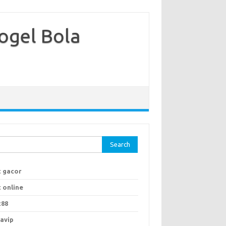
Togel Bola
rch
t gacor
t online
t88
avip