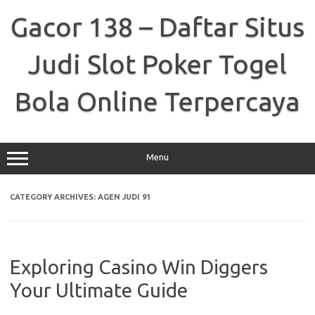
Skip
to
Gacor 138 – Daftar Situs
content
Judi Slot Poker Togel
Bola Online Terpercaya
Menu
CATEGORY ARCHIVES:
AGEN JUDI 91
Exploring Casino Win Diggers
Your Ultimate Guide