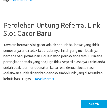
lagi…
Read More »
Perolehan Untung Referral Link
Slot Gacor Baru
Tawaran bermain slot gacor adalah sebuah hal besar yang tidak
semestinya anda tolak keberadannya. Inilah yang membuatnya
berbeda bagi permainan judi lain yang pernah anda temui. Dimana
perangkat bermain yang ada juga tidak seperti biasanya. Disini anda
sudah tidak lagi menggunakan kartu remi dengan kombinasi.
Melainkan sudah digantikan dengan simbol unik yang disesuaikan
kebutuhan. Tugas…
Read More »
S
e