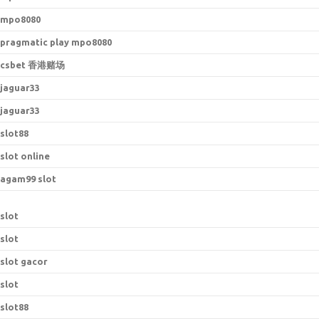
mpo8080
pragmatic play mpo8080
csbet 香港赌场
jaguar33
jaguar33
slot88
slot online
agam99 slot
slot
slot
slot gacor
slot
slot88