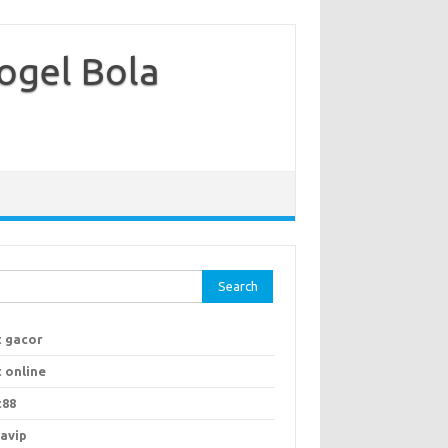
Togel Bola
rch
t gacor
t online
t88
avip