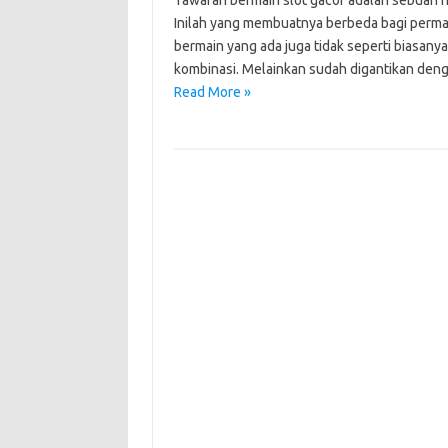
Tawaran bermain slot gacor adalah sebuah h
Inilah yang membuatnya berbeda bagi permai
bermain yang ada juga tidak seperti biasany
kombinasi. Melainkan sudah digantikan den
Read More »