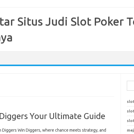
tar Situs Judi Slot Poker 
aya
Sea
for:
slo
slo
Diggers Your Ultimate Guide
slo
n Diggers Win Diggers, where chance meets strategy, and
mej