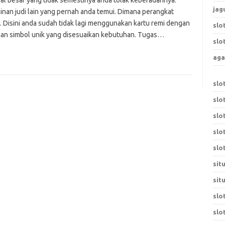
al besar yang tidak semestinya anda tolak keberadannya.
jag
nan judi lain yang pernah anda temui. Dimana perangkat
a. Disini anda sudah tidak lagi menggunakan kartu remi dengan
slo
gan simbol unik yang disesuaikan kebutuhan. Tugas…
slo
aga
slo
slo
slo
slo
slo
sit
sit
slo
slo