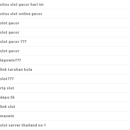
situs slot gacor hari ini
situs slot online gacor
slot gacor
slot gacor
slot gacor 777
slot gacor
lagowin777
link taruhan bola
slot777
rtp slot
depo 5k
link slot
maxwin
slot server thailand no 1