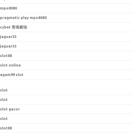
mpo8080
pragmatic play mpo8080
csbet 香港赌场
jaguar33
jaguar33
slot88
slot online
agam99 slot
slot
slot
slot gacor
slot
slot88