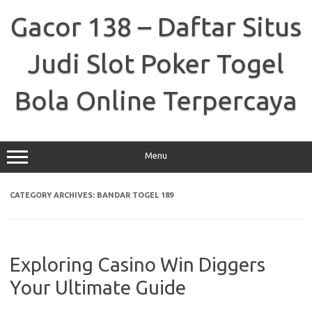
Skip
to
Gacor 138 – Daftar Situs
content
Judi Slot Poker Togel
Bola Online Terpercaya
Menu
CATEGORY ARCHIVES:
BANDAR TOGEL 189
Exploring Casino Win Diggers
Your Ultimate Guide