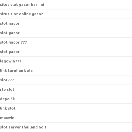
situs slot gacor hari ini
situs slot online gacor
slot gacor
slot gacor
slot gacor 777
slot gacor
lagowin777
link taruhan bola
slot777
rtp slot
depo 5k
link slot
maxwin
slot server thailand no 1