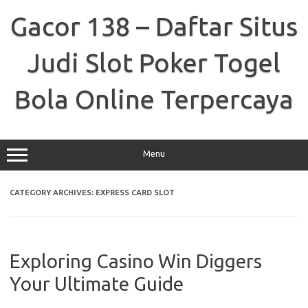
Skip
to
Gacor 138 – Daftar Situs
content
Judi Slot Poker Togel
Bola Online Terpercaya
Menu
CATEGORY ARCHIVES:
EXPRESS CARD SLOT
Exploring Casino Win Diggers
Your Ultimate Guide