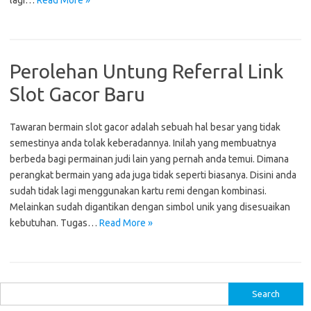
lagi…
Read More »
Perolehan Untung Referral Link
Slot Gacor Baru
Tawaran bermain slot gacor adalah sebuah hal besar yang tidak
semestinya anda tolak keberadannya. Inilah yang membuatnya
berbeda bagi permainan judi lain yang pernah anda temui. Dimana
perangkat bermain yang ada juga tidak seperti biasanya. Disini anda
sudah tidak lagi menggunakan kartu remi dengan kombinasi.
Melainkan sudah digantikan dengan simbol unik yang disesuaikan
kebutuhan. Tugas…
Read More »
S
e