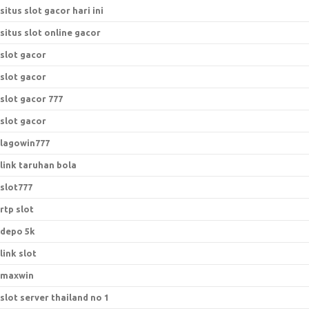
situs slot gacor hari ini
situs slot online gacor
slot gacor
slot gacor
slot gacor 777
slot gacor
lagowin777
link taruhan bola
slot777
rtp slot
depo 5k
link slot
maxwin
slot server thailand no 1