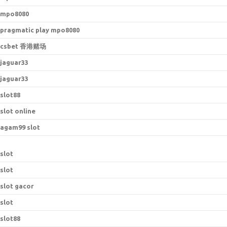
mpo8080
pragmatic play mpo8080
csbet 香港赌场
jaguar33
jaguar33
slot88
slot online
agam99 slot
slot
slot
slot gacor
slot
slot88