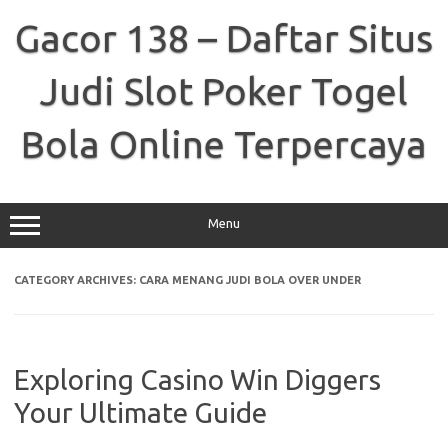
Skip
to
Gacor 138 – Daftar Situs
content
Judi Slot Poker Togel
Bola Online Terpercaya
Menu
CATEGORY ARCHIVES:
CARA MENANG JUDI BOLA OVER UNDER
Exploring Casino Win Diggers
Your Ultimate Guide