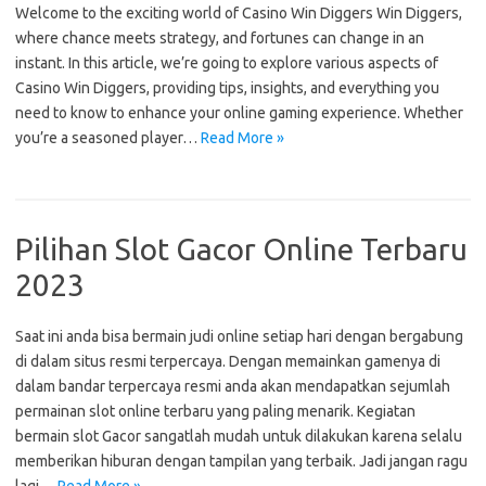
Welcome to the exciting world of Casino Win Diggers Win Diggers,
where chance meets strategy, and fortunes can change in an
instant. In this article, we’re going to explore various aspects of
Casino Win Diggers, providing tips, insights, and everything you
need to know to enhance your online gaming experience. Whether
you’re a seasoned player…
Read More »
Pilihan Slot Gacor Online Terbaru
2023
Saat ini anda bisa bermain judi online setiap hari dengan bergabung
di dalam situs resmi terpercaya. Dengan memainkan gamenya di
dalam bandar terpercaya resmi anda akan mendapatkan sejumlah
permainan slot online terbaru yang paling menarik. Kegiatan
bermain slot Gacor sangatlah mudah untuk dilakukan karena selalu
memberikan hiburan dengan tampilan yang terbaik. Jadi jangan ragu