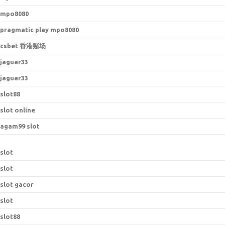
mpo8080
pragmatic play mpo8080
csbet 香港赌场
jaguar33
jaguar33
slot88
slot online
agam99 slot
slot
slot
slot gacor
slot
slot88