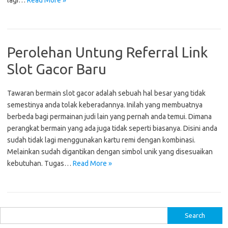
lagi…
Read More »
Perolehan Untung Referral Link
Slot Gacor Baru
Tawaran bermain slot gacor adalah sebuah hal besar yang tidak
semestinya anda tolak keberadannya. Inilah yang membuatnya
berbeda bagi permainan judi lain yang pernah anda temui. Dimana
perangkat bermain yang ada juga tidak seperti biasanya. Disini anda
sudah tidak lagi menggunakan kartu remi dengan kombinasi.
Melainkan sudah digantikan dengan simbol unik yang disesuaikan
kebutuhan. Tugas…
Read More »
S
e