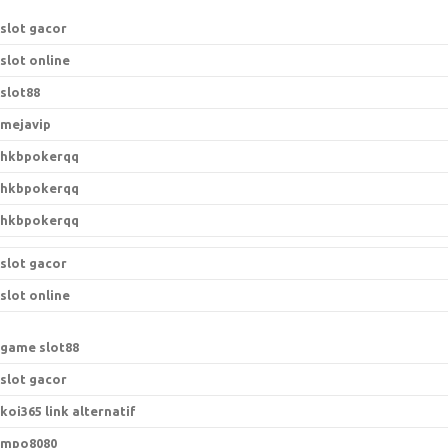
a
slot gacor
r
slot online
c
h
slot88
f
mejavip
o
hkbpokerqq
r
:
hkbpokerqq
hkbpokerqq
slot gacor
slot online
game slot88
slot gacor
koi365 link alternatif
mpo8080