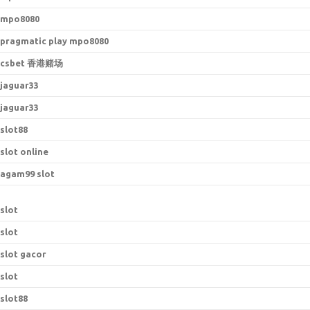
mpo8080
pragmatic play mpo8080
csbet 香港赌场
jaguar33
jaguar33
slot88
slot online
agam99 slot
slot
slot
slot gacor
slot
slot88