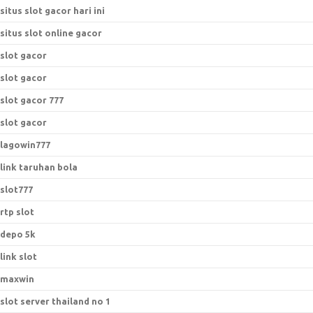
situs slot gacor hari ini
situs slot online gacor
slot gacor
slot gacor
slot gacor 777
slot gacor
lagowin777
link taruhan bola
slot777
rtp slot
depo 5k
link slot
maxwin
slot server thailand no 1