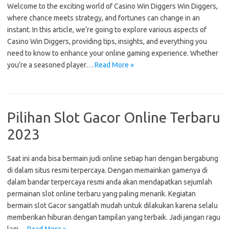
Welcome to the exciting world of Casino Win Diggers Win Diggers,
where chance meets strategy, and fortunes can change in an
instant. In this article, we’re going to explore various aspects of
Casino Win Diggers, providing tips, insights, and everything you
need to know to enhance your online gaming experience. Whether
you’re a seasoned player…
Read More »
Pilihan Slot Gacor Online Terbaru
2023
Saat ini anda bisa bermain judi online setiap hari dengan bergabung
di dalam situs resmi terpercaya. Dengan memainkan gamenya di
dalam bandar terpercaya resmi anda akan mendapatkan sejumlah
permainan slot online terbaru yang paling menarik. Kegiatan
bermain slot Gacor sangatlah mudah untuk dilakukan karena selalu
memberikan hiburan dengan tampilan yang terbaik. Jadi jangan ragu