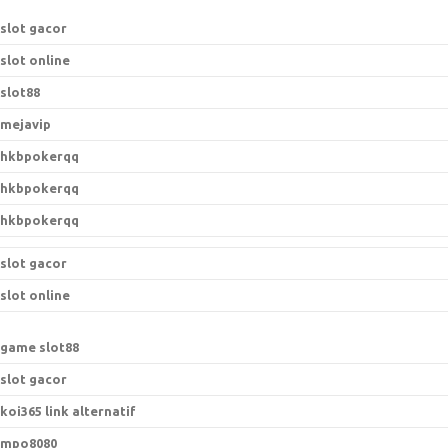
a
slot gacor
r
slot online
c
h
slot88
f
mejavip
o
hkbpokerqq
r
:
hkbpokerqq
hkbpokerqq
slot gacor
slot online
game slot88
slot gacor
koi365 link alternatif
mpo8080