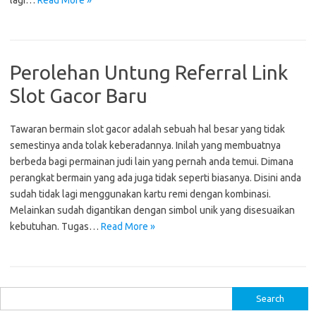
lagi…
Read More »
Perolehan Untung Referral Link
Slot Gacor Baru
Tawaran bermain slot gacor adalah sebuah hal besar yang tidak
semestinya anda tolak keberadannya. Inilah yang membuatnya
berbeda bagi permainan judi lain yang pernah anda temui. Dimana
perangkat bermain yang ada juga tidak seperti biasanya. Disini anda
sudah tidak lagi menggunakan kartu remi dengan kombinasi.
Melainkan sudah digantikan dengan simbol unik yang disesuaikan
kebutuhan. Tugas…
Read More »
S
e