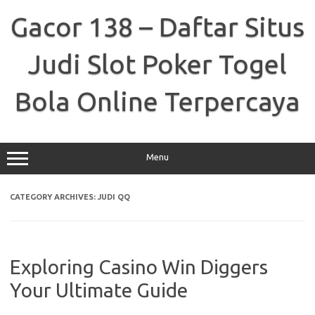
Skip
to
Gacor 138 – Daftar Situs
content
Judi Slot Poker Togel
Bola Online Terpercaya
Menu
CATEGORY ARCHIVES:
JUDI QQ
Exploring Casino Win Diggers
Your Ultimate Guide