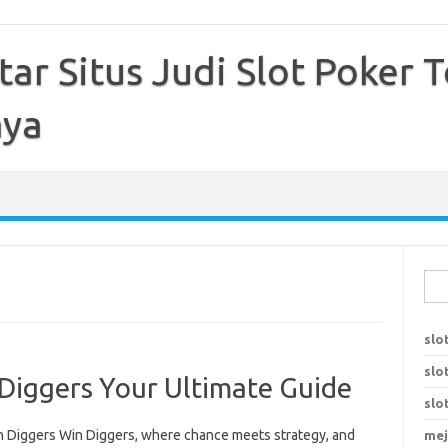
tar Situs Judi Slot Poker 
aya
Sea
for:
slo
slo
Diggers Your Ultimate Guide
slo
n Diggers Win Diggers, where chance meets strategy, and
mej