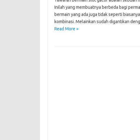
Tawaran bermain slot gacor adalah sebuah h
Inilah yang membuatnya berbeda bagi permai
bermain yang ada juga tidak seperti biasany
kombinasi. Melainkan sudah digantikan den
Read More »