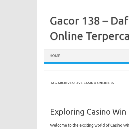
Skip
to
content
Gacor 138 – Daf
Online Terperc
HOME
TAG ARCHIVES:
LIVE CASINO ONLINE 95
Exploring Casino Win 
Welcome to the exciting world of Casino Wi