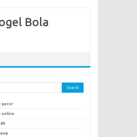
Togel Bola
rch
t gacor
t online
t88
avip