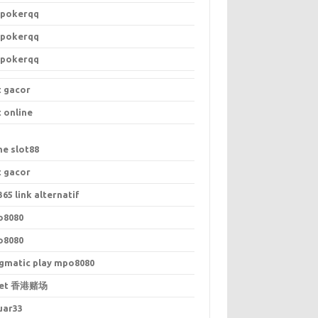
bpokerqq
bpokerqq
bpokerqq
t gacor
t online
e slot88
t gacor
365 link alternatif
o8080
o8080
gmatic play mpo8080
bet 香港赌场
uar33